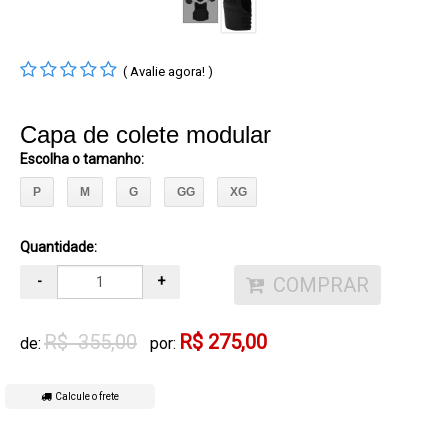
( Avalie agora! )
Capa de colete modular
Escolha o tamanho:
P
M
G
GG
XG
Quantidade:
COMPRAR
-
+
R$ 355,00
R$ 275,00
de:
por:
Calcule o frete