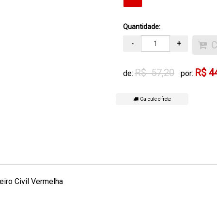
Quantidade:
-
+
R$ 57,20
R$ 4
de:
por:
Calcule o frete
iro Civil Vermelha