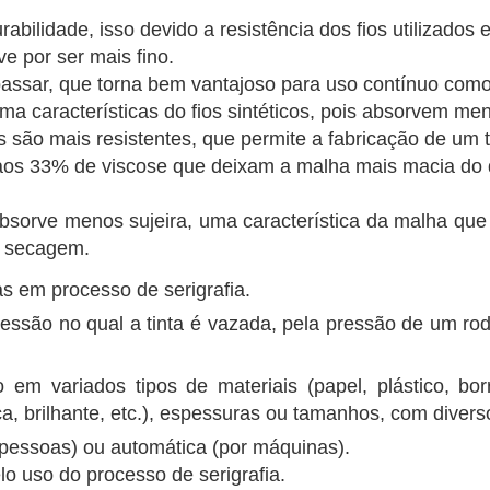
abilidade, isso devido a resistência dos fios utilizado
e por ser mais fino.
 passar, que torna bem vantajoso para uso contínuo com
ma características do fios sintéticos, pois absorvem me
iais são mais resistentes, que permite a fabricação de um 
aos 33% de viscose que deixam a malha mais macia do 
 absorve menos sujeira, uma característica da malha qu
e secagem.
s em processo de serigrafia.
ressão no qual a tinta é vazada, pela pressão de um r
m variados tipos de materiais (papel, plástico, borra
paca, brilhante, etc.), espessuras ou tamanhos, com divers
pessoas) ou automática (por máquinas).
elo uso do processo de serigrafia.