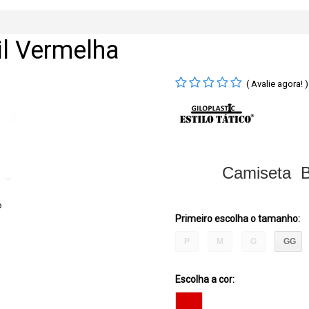
il Vermelha
( Avalie agora! )
Camiseta B
Primeiro escolha o tamanho
:
P
M
G
GG
Escolha a cor: